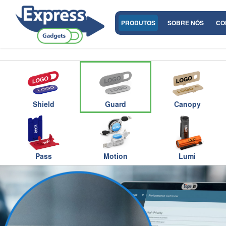
PRODUTOS
SOBRE NÓS
CO
Shield
Guard
Canopy
Pass
Motion
Lumi