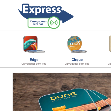
Edge
Cirque
Carregador sem fios
Carregador sem fios
Ca