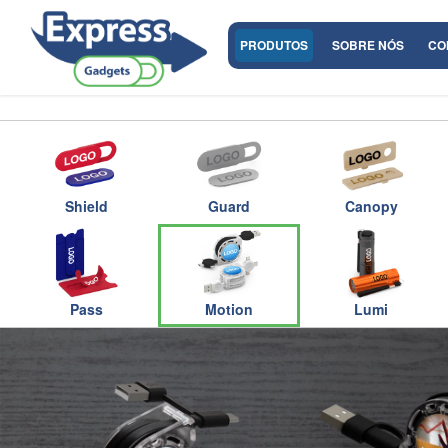
PRODUTOS
SOBRE NÓS
CO
Shield
Guard
Canopy
Pass
Motion
Lumi