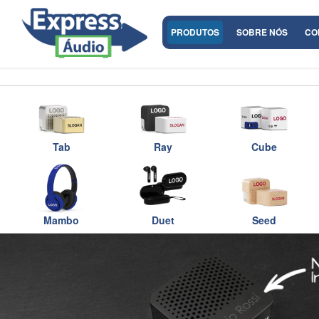
PRODUTOS
SOBRE NÓS
CO
Tab
Ray
Cube
Mambo
Duet
Seed