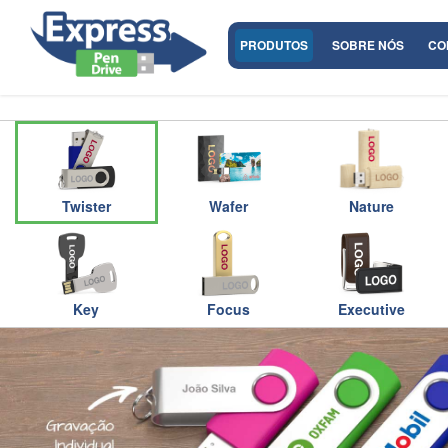
PRODUTOS
SOBRE NÓS
CO
Twister
Wafer
Nature
Key
Focus
Executive