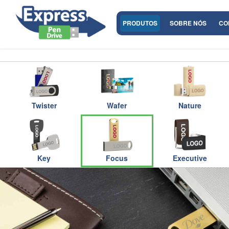
PRODUTOS
SOBRE NÓS
CO
Twister
Wafer
Nature
Key
Focus
Executive